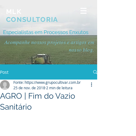
MLK
CONSULTORIA
Especialistas em Processos Enxutos
Acompanhe nossos projetos e artigos em
nosso blog.
Post
Fonte: https://www.grupocultivar.com.br
25 de nov. de 2018
2 min de leitura
AGRO | Fim do Vazio
Sanitário