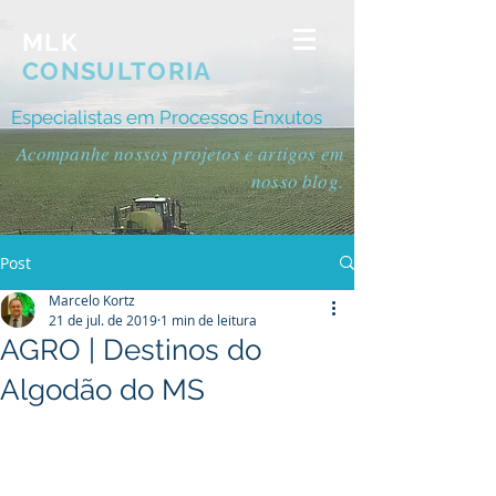
MLK
CONSULTORIA
Especialistas em Processos Enxutos
Acompanhe nossos projetos e artigos em
nosso blog.
Post
Marcelo Kortz
21 de jul. de 2019
1 min de leitura
AGRO | Destinos do
Algodão do MS