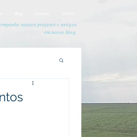
as
Blog
Contato
Vídeos
ompanhe nossos projetos e artigos
em nosso blog.
ntos